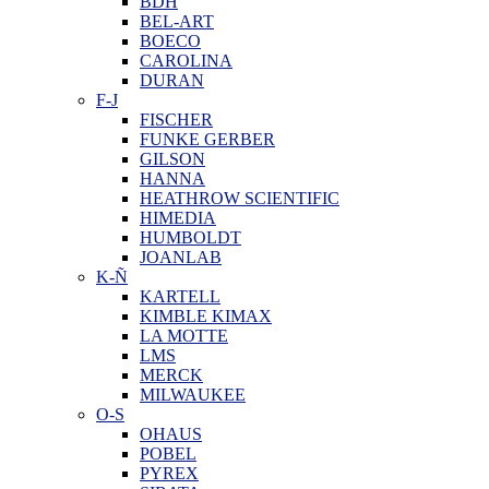
BDH
BEL-ART
BOECO
CAROLINA
DURAN
F-J
FISCHER
FUNKE GERBER
GILSON
HANNA
HEATHROW SCIENTIFIC
HIMEDIA
HUMBOLDT
JOANLAB
K-Ñ
KARTELL
KIMBLE KIMAX
LA MOTTE
LMS
MERCK
MILWAUKEE
O-S
OHAUS
POBEL
PYREX