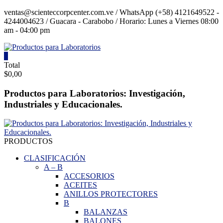
Saltar
ventas@scienteccorpcenter.com.ve / WhatsApp (+58) 4121649522 -
contenido
4244004623 / Guacara - Carabobo / Horario: Lunes a Viernes 08:00
am - 04:00 pm
0
Productos
Total
$0,00
para
Laboratorios
Productos para Laboratorios: Investigación,
Industriales y Educacionales.
Investigación,
Industriales
y
Educacionales.
PRODUCTOS
CLASIFICACIÓN
A
–
B
ACCESORIOS
ACEITES
ANILLOS PROTECTORES
B
BALANZAS
BALONES