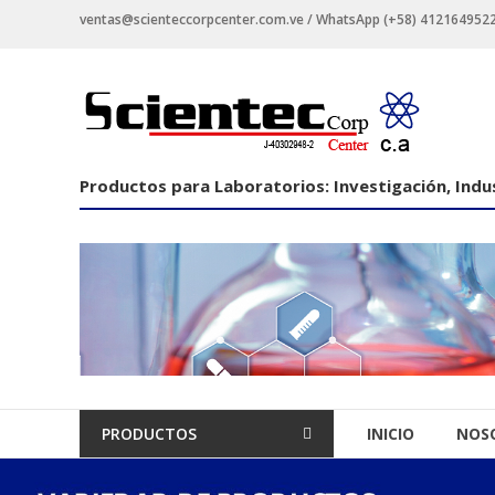
Saltar
ventas@scienteccorpcenter.com.ve / WhatsApp (+58) 4121649522 -
contenido
Productos
para
Laboratorios
Productos para Laboratorios: Investigación, Indus
Investigación,
Industriales
y
Educacionales.
PRODUCTOS
INICIO
NOS