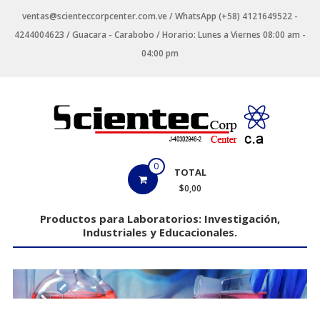
Saltar
ventas@scienteccorpcenter.com.ve / WhatsApp (+58) 4121649522 -
contenido
4244004623 / Guacara - Carabobo / Horario: Lunes a Viernes 08:00 am -
04:00 pm
Productos
0
TOTAL
para
$0,00
Laboratorios
Productos para Laboratorios: Investigación,
Industriales y Educacionales.
Investigación,
Industriales
y
Educacionales.