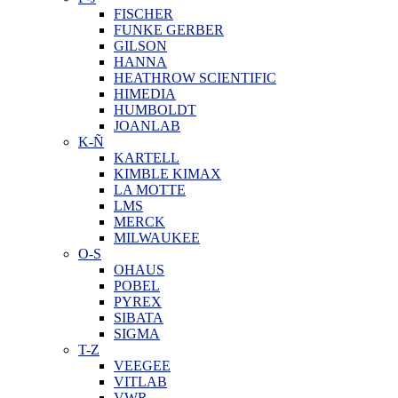
FISCHER
FUNKE GERBER
GILSON
HANNA
HEATHROW SCIENTIFIC
HIMEDIA
HUMBOLDT
JOANLAB
K-Ñ
KARTELL
KIMBLE KIMAX
LA MOTTE
LMS
MERCK
MILWAUKEE
O-S
OHAUS
POBEL
PYREX
SIBATA
SIGMA
T-Z
VEEGEE
VITLAB
VWR