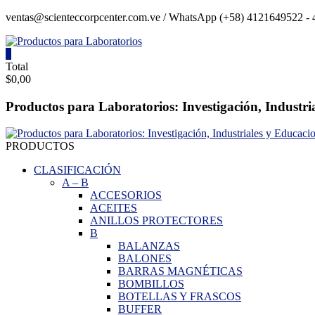
Saltar
ventas@scienteccorpcenter.com.ve / WhatsApp (+58) 4121649522 - 4
contenido
0
Productos
Total
$0,00
para
Laboratorios
Productos para Laboratorios: Investigación, Industri
Investigación,
Industriales
PRODUCTOS
y
Educacionales.
CLASIFICACIÓN
A
–
B
ACCESORIOS
ACEITES
ANILLOS PROTECTORES
B
BALANZAS
BALONES
BARRAS MAGNÉTICAS
BOMBILLOS
BOTELLAS Y FRASCOS
BUFFER