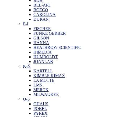
BDH
BEL-ART
BOECO
CAROLINA
DURAN
F-J
FISCHER
FUNKE GERBER
GILSON
HANNA
HEATHROW SCIENTIFIC
HIMEDIA
HUMBOLDT
JOANLAB
K-Ñ
KARTELL
KIMBLE KIMAX
LA MOTTE
LMS
MERCK
MILWAUKEE
O-S
OHAUS
POBEL
PYREX