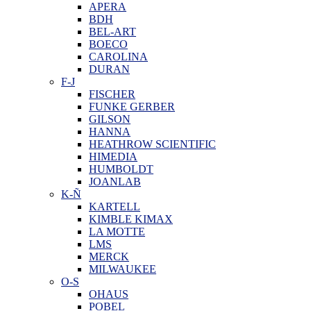
APERA
BDH
BEL-ART
BOECO
CAROLINA
DURAN
F-J
FISCHER
FUNKE GERBER
GILSON
HANNA
HEATHROW SCIENTIFIC
HIMEDIA
HUMBOLDT
JOANLAB
K-Ñ
KARTELL
KIMBLE KIMAX
LA MOTTE
LMS
MERCK
MILWAUKEE
O-S
OHAUS
POBEL