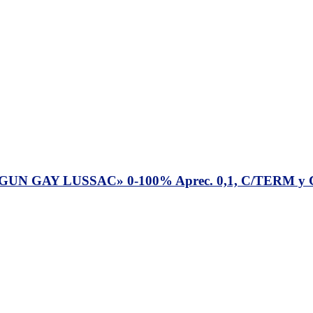
 GAY LUSSAC» 0-100% Aprec. 0,1, C/TERM y