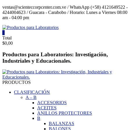
Saltar
ventas@scienteccorpcenter.com.ve / WhatsApp (+58) 4121649522 -
contenido
4244004623 / Guacara - Carabobo / Horario: Lunes a Viernes 08:00
am - 04:00 pm
0
Productos
Total
$0,00
para
Laboratorios
Productos para Laboratorios: Investigación,
Industriales y Educacionales.
Investigación,
Industriales
y
Educacionales.
PRODUCTOS
CLASIFICACIÓN
A
–
B
ACCESORIOS
ACEITES
ANILLOS PROTECTORES
B
BALANZAS
BALONES