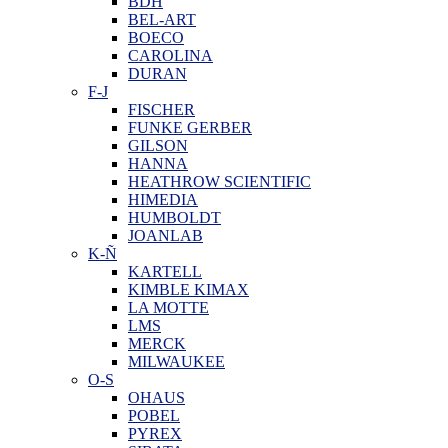
BDH
BEL-ART
BOECO
CAROLINA
DURAN
F-J
FISCHER
FUNKE GERBER
GILSON
HANNA
HEATHROW SCIENTIFIC
HIMEDIA
HUMBOLDT
JOANLAB
K-Ñ
KARTELL
KIMBLE KIMAX
LA MOTTE
LMS
MERCK
MILWAUKEE
O-S
OHAUS
POBEL
PYREX