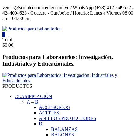
Saltar
ventas@scienteccorpcenter.com.ve / WhatsApp (+58) 4121649522 -
contenido
4244004623 / Guacara - Carabobo / Horario: Lunes a Viernes 08:00
am - 04:00 pm
0
Productos
Total
$0,00
para
Laboratorios
Productos para Laboratorios: Investigación,
Industriales y Educacionales.
Investigación,
Industriales
y
Educacionales.
PRODUCTOS
CLASIFICACIÓN
A
–
B
ACCESORIOS
ACEITES
ANILLOS PROTECTORES
B
BALANZAS
BALONES