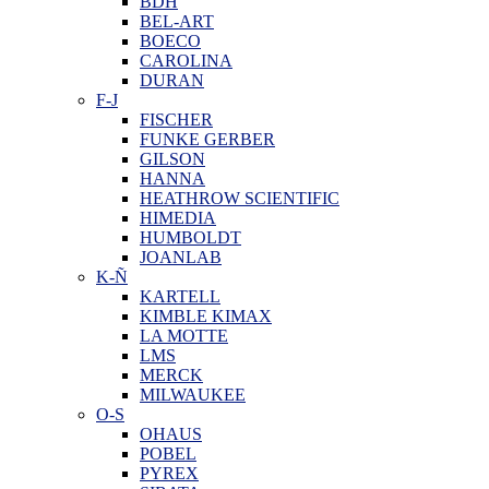
BDH
BEL-ART
BOECO
CAROLINA
DURAN
F-J
FISCHER
FUNKE GERBER
GILSON
HANNA
HEATHROW SCIENTIFIC
HIMEDIA
HUMBOLDT
JOANLAB
K-Ñ
KARTELL
KIMBLE KIMAX
LA MOTTE
LMS
MERCK
MILWAUKEE
O-S
OHAUS
POBEL
PYREX