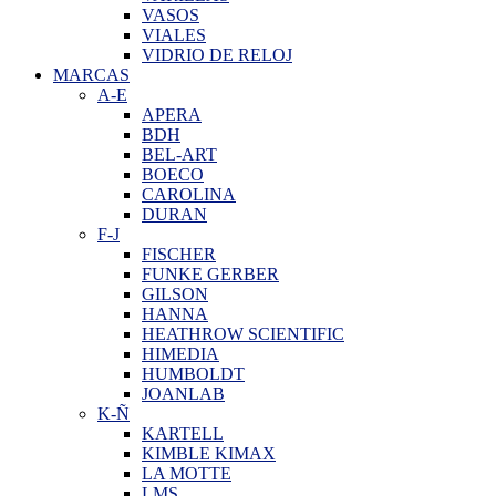
VASOS
VIALES
VIDRIO DE RELOJ
MARCAS
A-E
APERA
BDH
BEL-ART
BOECO
CAROLINA
DURAN
F-J
FISCHER
FUNKE GERBER
GILSON
HANNA
HEATHROW SCIENTIFIC
HIMEDIA
HUMBOLDT
JOANLAB
K-Ñ
KARTELL
KIMBLE KIMAX
LA MOTTE
LMS