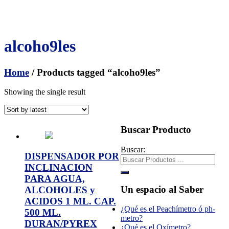
alcoho9les
Home
/ Products tagged “alcoho9les”
Showing the single result
Buscar Producto
Buscar:
DISPENSADOR POR
INCLINACION
PARA AGUA,
Un espacio al Saber
ALCOHOLES y
ACIDOS 1 ML. CAP.
¿Qué es el Peachímetro ó ph-
500 ML.
metro?
DURAN/PYREX
¿Qué es el Oxímetro?