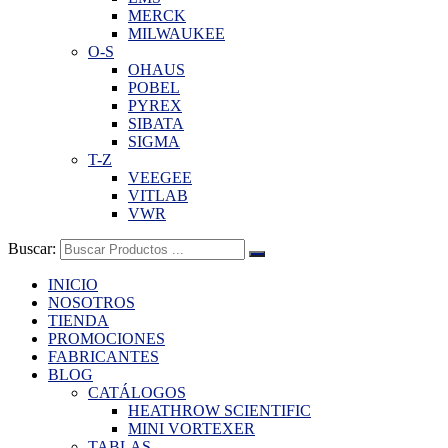
MERCK
MILWAUKEE
O-S
OHAUS
POBEL
PYREX
SIBATA
SIGMA
T-Z
VEEGEE
VITLAB
VWR
Buscar:
INICIO
NOSOTROS
TIENDA
PROMOCIONES
FABRICANTES
BLOG
CATÁLOGOS
HEATHROW SCIENTIFIC
MINI VORTEXER
TABLAS