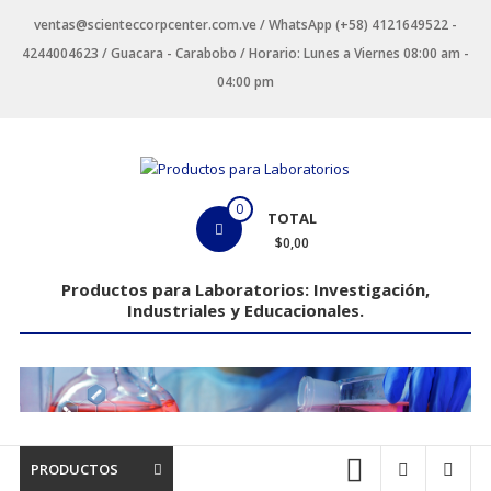
Saltar
ventas@scienteccorpcenter.com.ve / WhatsApp (+58) 4121649522 -
contenido
4244004623 / Guacara - Carabobo / Horario: Lunes a Viernes 08:00 am -
04:00 pm
Productos
0
TOTAL
para
$0,00
Laboratorios
Productos para Laboratorios: Investigación,
Industriales y Educacionales.
Investigación,
Industriales
y
Educacionales.
PRODUCTOS