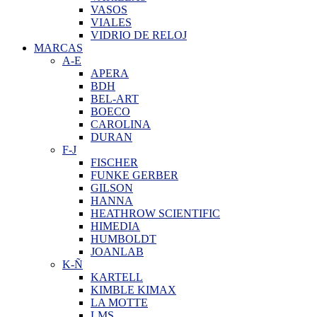
VASOS
VIALES
VIDRIO DE RELOJ
MARCAS
A-E
APERA
BDH
BEL-ART
BOECO
CAROLINA
DURAN
F-J
FISCHER
FUNKE GERBER
GILSON
HANNA
HEATHROW SCIENTIFIC
HIMEDIA
HUMBOLDT
JOANLAB
K-Ñ
KARTELL
KIMBLE KIMAX
LA MOTTE
LMS