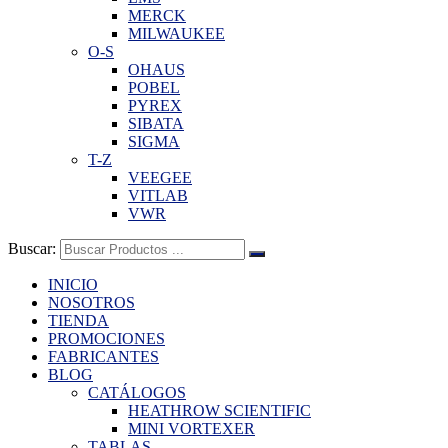
MERCK
MILWAUKEE
O-S
OHAUS
POBEL
PYREX
SIBATA
SIGMA
T-Z
VEEGEE
VITLAB
VWR
Buscar:
INICIO
NOSOTROS
TIENDA
PROMOCIONES
FABRICANTES
BLOG
CATÁLOGOS
HEATHROW SCIENTIFIC
MINI VORTEXER
TABLAS