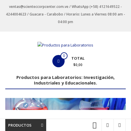
Saltar
ventas@scienteccorpcenter.com.ve / WhatsApp (+58) 4121649522 -
contenido
4244004623 / Guacara - Carabobo / Horario: Lunes a Viernes 08:00 am -
04:00 pm
Productos
0
TOTAL
para
$0,00
Laboratorios
Productos para Laboratorios: Investigación,
Industriales y Educacionales.
Investigación,
Industriales
y
Educacionales.
PRODUCTOS