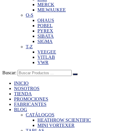
MERCK
MILWAUKEE
O-S
OHAUS
POBEL
PYREX
SIBATA
SIGMA
T-Z
VEEGEE
VITLAB
VWR
Buscar:
INICIO
NOSOTROS
TIENDA
PROMOCIONES
FABRICANTES
BLOG
CATÁLOGOS
HEATHROW SCIENTIFIC
MINI VORTEXER
TABLAS