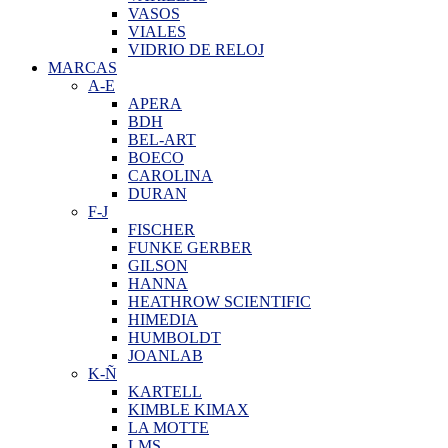
VASOS
VIALES
VIDRIO DE RELOJ
MARCAS
A-E
APERA
BDH
BEL-ART
BOECO
CAROLINA
DURAN
F-J
FISCHER
FUNKE GERBER
GILSON
HANNA
HEATHROW SCIENTIFIC
HIMEDIA
HUMBOLDT
JOANLAB
K-Ñ
KARTELL
KIMBLE KIMAX
LA MOTTE
LMS