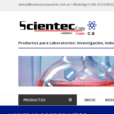
Saltar
ventas@scienteccorpcenter.com.ve / WhatsApp (+58) 4121649522 -
contenido
Productos
para
Laboratorios
Productos para Laboratorios: Investigación, Indus
Investigación,
Industriales
y
Educacionales.
PRODUCTOS
INICIO
NOS