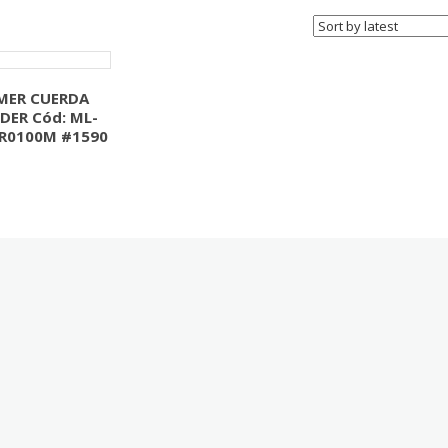
MER CUERDA
DER Cód: ML-
R0100M #1590