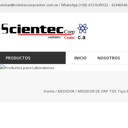
Saltar
ventas@scienteccorpcenter.com.ve / WhatsApp (+58) 4121649522 - 4244004623 
contenido
Productos
para
Laboratorios
Investigación,
PRODUCTOS
INICIO
NOSOTROS
Industriales
y
Educacionales.
Home
/
MEDIDOR
/ MEDIDOR DE ORP TDS Tipo