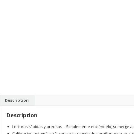
Description
Description
Lecturas rápidas y precisas – Simplemente enciéndelo, sumerge apr
Calibración automática No necesita ningún destornillador de ajuste