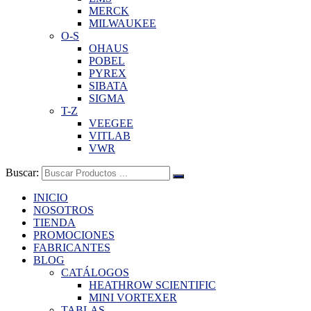
MERCK
MILWAUKEE
O-S
OHAUS
POBEL
PYREX
SIBATA
SIGMA
T-Z
VEEGEE
VITLAB
VWR
Buscar:
INICIO
NOSOTROS
TIENDA
PROMOCIONES
FABRICANTES
BLOG
CATÁLOGOS
HEATHROW SCIENTIFIC
MINI VORTEXER
TABLAS