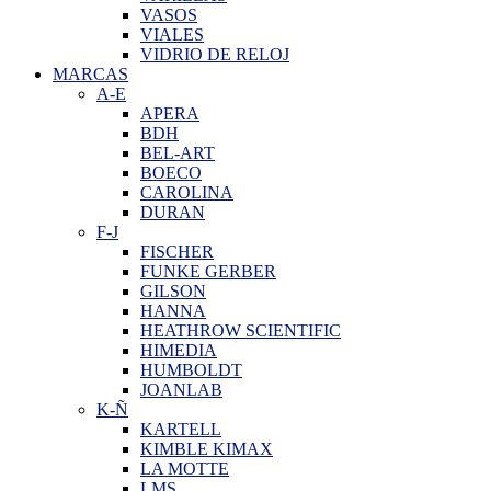
VASOS
VIALES
VIDRIO DE RELOJ
MARCAS
A-E
APERA
BDH
BEL-ART
BOECO
CAROLINA
DURAN
F-J
FISCHER
FUNKE GERBER
GILSON
HANNA
HEATHROW SCIENTIFIC
HIMEDIA
HUMBOLDT
JOANLAB
K-Ñ
KARTELL
KIMBLE KIMAX
LA MOTTE
LMS